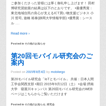
ご参加くださった皆様には厚く御礼申し上げます！ 田村
博研究奨励賞の結果は以下のとおりです。 •最優秀賞：
東北地域住民の良心が支えるICT買い物支援ビジネス 小
川 哲司, 遊橋 裕泰(静岡大学情報学部) •優秀賞：シース
…
ル
Read more ›
Posted in
その他のお知らせ
第20回モバイル研究会のご
案内
Posted on
2015年8月4日
by
mobilergo
第20モバイル研究会「IoTとモバイル」 共催：日本人間
工学会関西支部 •期日:2015年9月12日（土） •会場:摂南
大学 寝屋川キャンパス 第20回モバイル研究会のWEB
ページはこちらからご覧いただけます
Posted in
その他のお知らせ
,
研究会