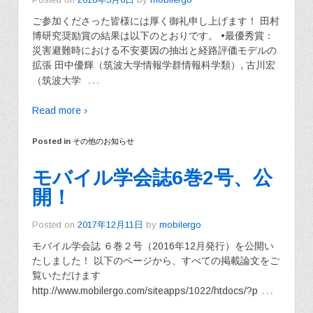
ご参加くださった皆様には厚く御礼申し上げます！ 田村
博研究奨励賞の結果は以下のとおりです。 •最優秀賞：
災害避難時における不安要因の抽出と経路評価モデルの
拡張 田中優輝（筑波大学情報学群情報科学類）, 古川宏
…
（筑波大学
Read more ›
Posted in
その他のお知らせ
モバイル学会誌6巻2号、公
開！
Posted on
2017年12月11日
by
mobilergo
モバイル学会誌 ６巻２号（2016年12月発行）を公開い
たしました！ 以下のページから、すべての掲載論文をご
覧いただけます
…
http://www.mobilergo.com/siteapps/1022/htdocs/?p