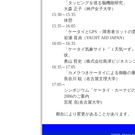
「タッピングを巡る脳機能研究」
大森 正子（神戸女子大学）
15:30～15:35
休憩
15:35～16:05
「ケータイとGPS －障害者ヨットの
岩瀬 喜貞（YACHT AID JAPAN）
16:05～16:35
「ケータイ気象サイト『Ｊ天気ーず
状」
奥山 哲史（株式会社島津ビジネスシ
16:35～17:05
「カメラつきケータイによる御飯の
長谷川 聡（名古屋文理大学）
17:05～
シンポジウム「ケータイ・カーナビ
2006のご案内
宮尾 克(名古屋大学)
都合により変更があることがあります。
©2006- Mobile Inte