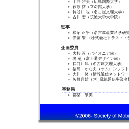
丁井 雅美（広島国際大学）
萩原 啓（立命館大学）
長谷川 聡（名古屋文理大学）
古川 宏（筑波大学大学院）
監事
松沼 正平（名古屋産業科学研
伊藤 肇 （株式会社トラスト・
企画委員
大杉 淳（パイオニア㈱）
境 薫（富士通デザイン㈱）
長谷川旭（名古屋文理大学）
福島 かなえ（オムロンソフト
大川 努（情報通信ネットワー
矢橋康雄（(社)電気通信事業者
事務局
都築 泉美
©2006- Society of Mobile