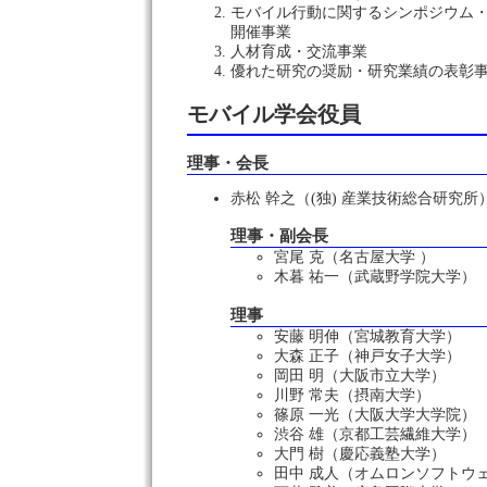
モバイル行動に関するシンポジウム
開催事業
人材育成・交流事業
優れた研究の奨励・研究業績の表彰
モバイル学会役員
理事・会長
赤松 幹之（(独) 産業技術総合研究所
理事・副会長
宮尾 克（名古屋大学 ）
木暮 祐一（武蔵野学院大学）
理事
安藤 明伸（宮城教育大学）
大森 正子（神戸女子大学）
岡田 明（大阪市立大学）
川野 常夫（摂南大学）
篠原 一光（大阪大学大学院）
渋谷 雄（京都工芸繊維大学）
大門 樹（慶応義塾大学）
田中 成人（オムロンソフトウ