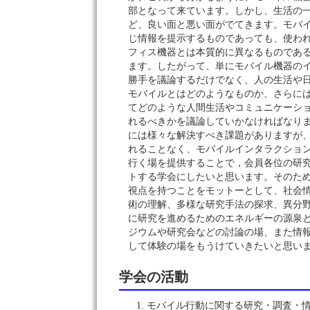
部となって来ています。しかし、生活の
ど、良い面と悪い面がでてきます。モバ
じ情報を提示するものであっても、使わ
フィス機器とは本質的に異なるものであ
ます。したがって、単にモバイル機器の
勝手を議論するだけでなく、人の生活や
モバイルとはどのようなものか、さらに
てどのような人間生活やコミュニケーシ
れるべきかを議論していかなければなり
には様々な解決すべき課題がありますが
れることなく、モバイルインタラクショ
行く場を提供することで，会員各位の研
トする学会にしたいと思います。そのた
視点を持つことをモットーとして、社会
術の理解、多様な研究手法の探求、異分
に研究を進めるためのエネルギーの源泉
ジウムや研究会などの討論の場、また情
して体験の場をもうけていきたいと思い
学会の活動
モバイル行動に関する研究・調査・