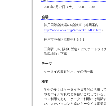
2005年8月27日（土） 13:00～16:30
会場
神戸国際会議場406会議室（地図案内：
http://www.kcva.or.jp/kcc/icck/01-008.htm
）
神戸市中央区港島中町6-9-1
三宮駅（JR, 阪神, 阪急）にてポートラ
民広場前」下車
テーマ
ケータイの教育利用、その他一般
概要
学生の多くはケータイを日常的に活用し
やモバイル写真などを使いこなしている
コン利用であり、ケータイ利用には躊躇
い。またパソコンと違いケータイは事業