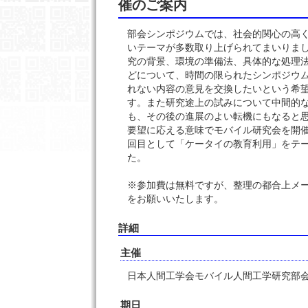
催のご案内
部会シンポジウムでは、社会的関心の高
いテーマが多数取り上げられてまいりま
究の背景、環境の準備法、具体的な処理
どについて、時間の限られたシンポジウ
れない内容の意見を交換したいという希
す。また研究途上の試みについて中間的
も、その後の進展のよい転機にもなると
要望に応える意味でモバイル研究会を開催
回目として「ケータイの教育利用」をテ
た。
※参加費は無料ですが、整理の都合上メ
をお願いいたします。
詳細
主催
日本人間工学会モバイル人間工学研究部
期日